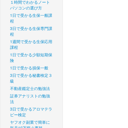
１時間でわかるノート
パソコンの選び方
1日で受かる生保一般課
程
3日で受かる生保専門課
程
1週間で受かる生保応用
課程
1日で受かる少額短期保
険
1日で受かる損保一般
3日で受かる秘書検定３
級
不動産鑑定士の勉強法
証券アナリストの勉強
法
3日で受かるアロマテラ
ピー検定
ヤフオク副業で簡単に
毎月10万稼ぐ裏技