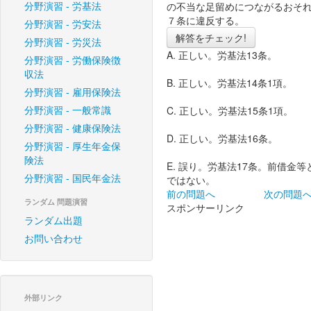
分野演習 - 労基法
の不当な足留めにつながるおそ
７条に違反する。
分野演習 - 労安法
解答をチェック!
分野演習 - 労災法
A. 正しい。労基法13条。
分野演習 - 労働保険徴
収法
B. 正しい。労基法14条1項。
分野演習 - 雇用保険法
分野演習 - 一般常識
C. 正しい。労基法15条1項。
分野演習 - 健康保険法
D. 正しい。労基法16条。
分野演習 - 厚生年金保
険法
E. 誤り。労基法17条。前借
分野演習 - 国民年金法
ではない。
前の問題へ
次の問題
ランダム 問題演習
スポンサーリンク
ランダム出題
お問い合わせ
外部リンク