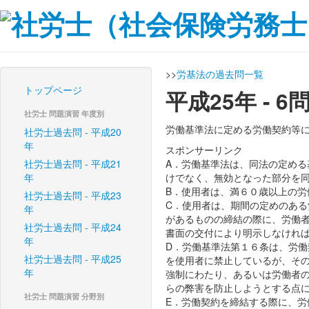
>>
労基法の過去問一覧
トップページ
平成25年 - 
社労士 問題演習 年度別
労働基準法に定める労働契約等
社労士過去問 - 平成20
年
スポンサーリンク
社労士過去問 - 平成21
A．労働基準法は、同法の定め
年
けでなく、無効となった部分を
B．使用者は、満６０歳以上の
社労士過去問 - 平成23
C．使用者は、期間の定めのあ
年
があるものの締結の際に、労働
社労士過去問 - 平成24
書面の交付により明示しなけれ
年
D．労働基準法第１６条は、労
社労士過去問 - 平成25
を使用者に禁止しているが、そ
年
強制にわたり、あるいは労働者
らの弊害を防止しようとする点
社労士 問題演習 分野別
E．労働契約を締結する際に、