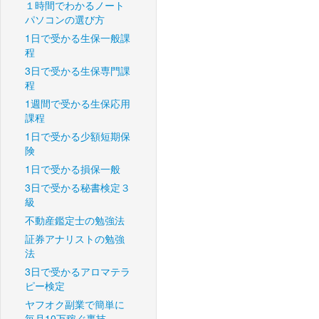
１時間でわかるノート
パソコンの選び方
1日で受かる生保一般課
程
3日で受かる生保専門課
程
1週間で受かる生保応用
課程
1日で受かる少額短期保
険
1日で受かる損保一般
3日で受かる秘書検定３
級
不動産鑑定士の勉強法
証券アナリストの勉強
法
3日で受かるアロマテラ
ピー検定
ヤフオク副業で簡単に
毎月10万稼ぐ裏技